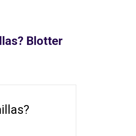
g
las? Blotter
illas?