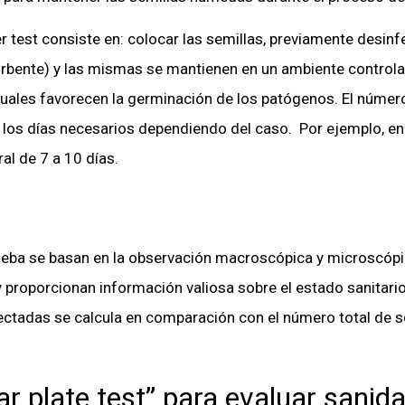
er test consiste en: colocar las semillas, previamente desin
bente) y las mismas se mantienen en un ambiente controla
ales favorecen la germinación de los patógenos. El número
e los días necesarios dependiendo del caso. Por ejemplo, en
al de 7 a 10 días.
ueba se basan en la observación macroscópica y microscóp
y proporcionan información valiosa sobre el estado sanitari
ectadas se calcula en comparación con el número total de s
ar plate test” para evaluar sanid