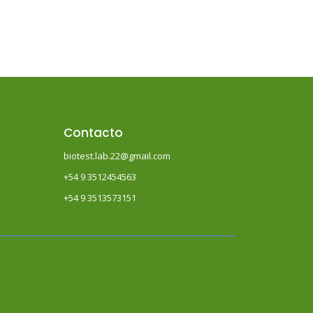
Contacto
biotest.lab.22@gmail.com
+54 9 3512454563
+54 9 3513573151